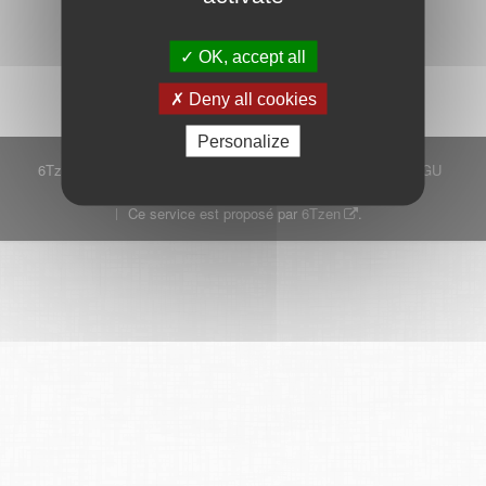
Démarrer
OK, accept all
Deny all cookies
Personalize
6Tzen ©2015 - Tous droits réservés
Mentions légales
CGU
Plan du site
FAQ
Contact
Ce service est proposé par
6Tzen
.