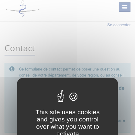
Se connecter
Contact
Ce formulaire de contact permet de poser une question au
conseil de votre département, de votre région, ou au conseil
national.
Le conseil départemental est l'interlocuteur de
proximité à privilégier.
Ce formulaire ne peut pas être utilisé pour déposer une
This site uses cookies
plainte ou formuler des doléances à l'égard d'un médecin
and gives you control
Lien vers la FAQ du CNOM sur la procédure disciplinaire
over what you want to
:
FAQ procédure disciplinaire
activate