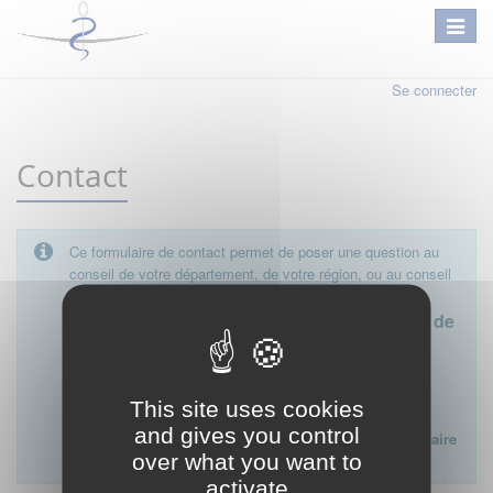
Se connecter
Contact
Ce formulaire de contact permet de poser une question au
conseil de votre département, de votre région, ou au conseil
national.
Le conseil départemental est l'interlocuteur de
proximité à privilégier.
Ce formulaire ne peut pas être utilisé pour déposer une
This site uses cookies
plainte ou formuler des doléances à l'égard d'un médecin
and gives you control
Lien vers la FAQ du CNOM sur la procédure disciplinaire
over what you want to
:
FAQ procédure disciplinaire
activate