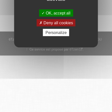
Démarrer
OK, accept all
Deny all cookies
Personalize
6Tzen ©2015 - Tous droits réservés
Mentions légales
CGU
Plan du site
FAQ
Contact
Ce service est proposé par
6Tzen
.