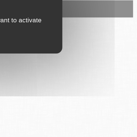
ice est proposé par
6Tzen
.
ant to activate