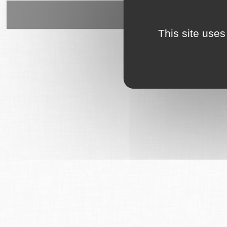
6Tzen ©2015 - Tous droits rés
This site uses