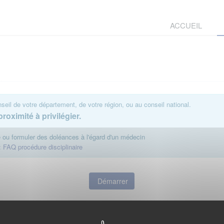
ACCUEIL
eil de votre département, de votre région, ou au conseil national.
roximité à privilégier.
te ou formuler des doléances à l'égard d'un médecin
:
FAQ procédure disciplinaire
Démarrer