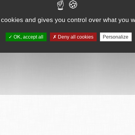
ervés
Mentions légales
CGU
Plan du site
FAQ
Contact
Ce serv
 cookies and gives you control over what you w
OK, accept all
Deny all cookies
Personalize