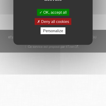
Démarrer
OK, accept all
Deny all cookies
Personalize
6Tzen ©2015 - Tous droits réservés
Mentions légales
CGU
Plan du site
FAQ
Contact
Ce service est proposé par
6Tzen
.