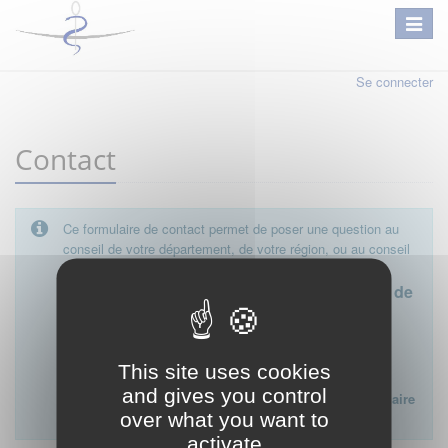
Se connecter
Contact
Ce formulaire de contact permet de poser une question au
conseil de votre département, de votre région, ou au conseil
national.
Le conseil départemental est l'interlocuteur de
proximité à privilégier.
Ce formulaire ne peut pas être utilisé pour déposer une
This site uses cookies
plainte ou formuler des doléances à l'égard d'un médecin
and gives you control
Lien vers la FAQ du CNOM sur la procédure disciplinaire
over what you want to
:
FAQ procédure disciplinaire
activate