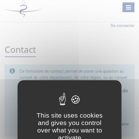
Se connecter
Contact
Ce formulaire de contact permet de poser une question au
conseil de votre département, de votre région, ou au conseil
national.
Le conseil départemental est l'interlocuteur de
proximité à privilégier.
Ce formulaire ne peut pas être utilisé pour déposer une
This site uses cookies
plainte ou formuler des doléances à l'égard d'un médecin
and gives you control
Lien vers la FAQ du CNOM sur la procédure disciplinaire
over what you want to
:
FAQ procédure disciplinaire
activate