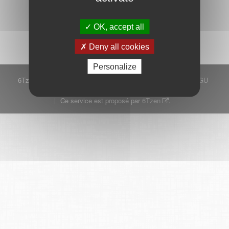
Démarrer
OK, accept all
Deny all cookies
Personalize
6Tzen ©2015 - Tous droits réservés
Mentions légales
CGU
Plan du site
FAQ
Contact
Ce service est proposé par
6Tzen
.