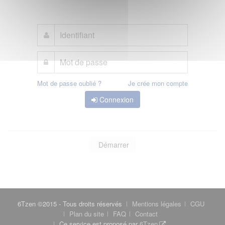
Mot de passe oublié ?
Je crée mon compte
Connexion
Démarrer
6Tzen ©2015 - Tous droits réservés
Mentions légales
CGU
Plan du site
FAQ
Contact
Ce service est proposé par
6Tzen
.