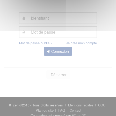
Mot de passe oublié ?
Je crée mon compte
Connexion
Démarrer
6Tzen ©2015 - Tous droits réservés
Mentions légales
CGU
Plan du site
FAQ
Contact
Ce service est proposé par
6Tzen
.