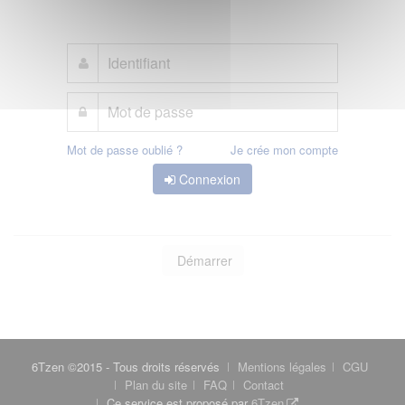
Mot de passe oublié ?
Je crée mon compte
Connexion
Démarrer
6Tzen ©2015 - Tous droits réservés
Mentions légales
CGU
Plan du site
FAQ
Contact
Ce service est proposé par
6Tzen
.