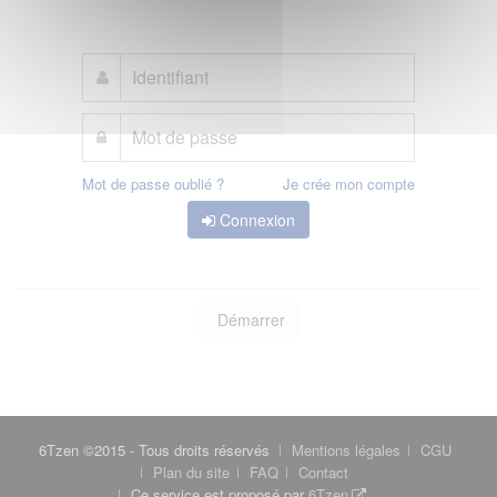
Mot de passe oublié ?
Je crée mon compte
Connexion
Démarrer
6Tzen ©2015 - Tous droits réservés
Mentions légales
CGU
Plan du site
FAQ
Contact
Ce service est proposé par
6Tzen
.