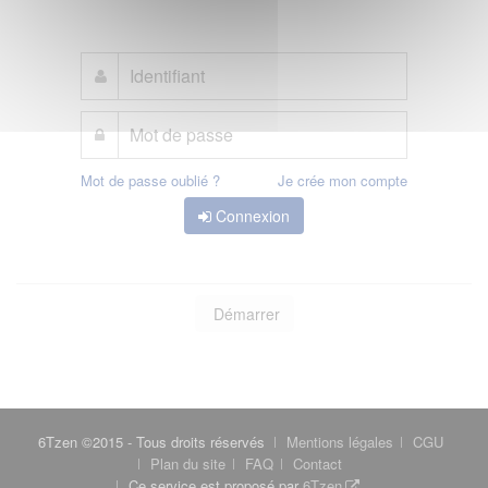
Mot de passe oublié ?
Je crée mon compte
Connexion
Démarrer
6Tzen ©2015 - Tous droits réservés
Mentions légales
CGU
Plan du site
FAQ
Contact
Ce service est proposé par
6Tzen
.