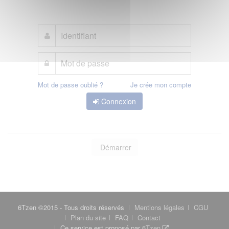
Mot de passe oublié ?
Je crée mon compte
Connexion
Démarrer
6Tzen ©2015 - Tous droits réservés
Mentions légales
CGU
Plan du site
FAQ
Contact
Ce service est proposé par
6Tzen
.