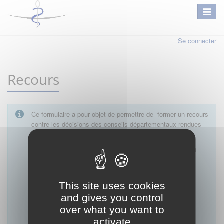
Se connecter
Recours
Ce formulaire a pour objet de permettre de former un recours
contre les décisions des conseils départementaux rendues
en matière :
D’autorisation de tenue de cabinet par un médecin
D’autorisation d’exercice dans une unité mobile
D'autorisation d'exercice d'une activité médicale
libérale pendant une période de remplacement
This site uses cookies
D’autorisation d’exercice sur un site distinct de la
and gives you control
résidence professionnelle
over what you want to
D'autorisation d'installation après remplacement
D'exemption de garde
activate