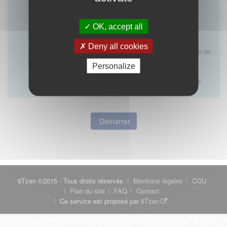
D’installation dans un immeuble où exerce un
médecin de même discipline
OK, accept all
Ce formulaire ne concerne pas :
Les décisions des conseils départementaux
Deny all cookies
relatives à l’inscription au tableau, à la qualification ou
à la VAE ordinale
Personalize
Les décisions rendues par un conseil régional ou
interrégional ou une juridiction disciplinaire ordinale
Démarrer
6Tzen ©2015 - Tous droits réservés
Mentions légales
CGU
Plan du site
FAQ
Contact
Ce service est proposé par
6Tzen
.