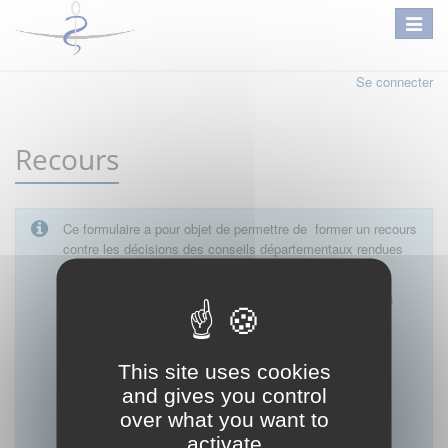
Se connecter
Recours
Ce formulaire a pour objet de permettre de former un recours
contre les décisions des conseils départementaux rendues
en matière :
D’autorisation de tenue de cabinet par un médecin
D’autorisation d’exercice dans une unité mobile
D'autorisation d'exercice d'une activité médicale
libérale pendant une période de remplacement
This site uses cookies
D’autorisation d’exercice sur un site distinct de la
and gives you control
résidence professionnelle
over what you want to
D'autorisation d'installation après remplacement
D'exemption de garde
activate