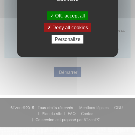
D’installation dans un immeuble où exerce un
médecin de même discipline
OK, accept all
Ce formulaire ne concerne pas :
Les décisions des conseils départementaux
Deny all cookies
relatives à l’inscription au tableau, à la qualification ou
à la VAE ordinale
Personalize
Les décisions rendues par un conseil régional ou
interrégional ou une juridiction disciplinaire ordinale
Démarrer
6Tzen ©2015 - Tous droits réservés
Mentions légales
CGU
Plan du site
FAQ
Contact
Ce service est proposé par
6Tzen
.