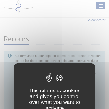
Se connecter
Recours
Ce formulaire a pour objet de permettre de former un recours
contre les décisions des conseils départementaux rendues
en matière :
D’autorisation de tenue de cabinet par un médecin
D’autorisation d’exercice dans une unité mobile
D'autorisation d'exercice d'une activité médicale
libérale pendant une période de remplacement
This site uses cookies
D’autorisation d’exercice sur un site distinct de la
and gives you control
résidence professionnelle
over what you want to
D'autorisation d'installation après remplacement
D'exemption de garde
activate