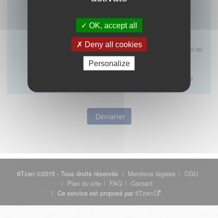
D’installation dans un immeuble où exerce un
médecin de même discipline
OK, accept all
Ce formulaire ne concerne pas :
Les décisions des conseils départementaux
Deny all cookies
relatives à l’inscription au tableau, à la qualification ou
à la VAE ordinale
Personalize
Les décisions rendues par un conseil régional ou
interrégional ou une juridiction disciplinaire ordinale
Démarrer
6Tzen ©2015 - Tous droits réservés
Mentions légales
CGU
Plan du site
FAQ
Contact
Ce service est proposé par
6Tzen
.