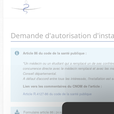
Demande d'autorisation d'ins
Article 86 du code de la santé publique :
"Un médecin ou un étudiant qui a remplacé un de ses confrères
concurrence directe avec le médecin remplacé et avec les médec
Conseil départemental.
A défaut d'accord entre tous les intéressés, l'installation est 
Lien vers les commentaires du CNOM de l'article :
Article R.4127-86 du code de la santé publique
Formulaire article 86
| 24 Ko