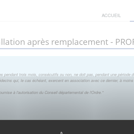
ACCUEIL
tallation après remplacement - P
 pendant trois mois, consécutifs ou non, ne doit pas, pendant une période de 
ins qui, le cas échéant, exercent en association avec ce dernier, à moins qu'i
soumise à l'autorisation du Conseil départemental de l'Ordre."