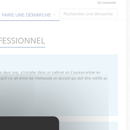
Se connecter
FAIRE UNE DÉMARCHE
ROFESSIONNEL
deux ans, s'installer dans un cabinet où il puisse entrer en
l n'y ait entre les intéressés un accord qui doit être notifié au