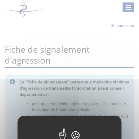
Se connecter
Fiche de signalement
d'agression
La "fiche de signalement" permet
aux médecins victimes
d'agression de transmettre l'information à leur conseil
départemental :
pour que le médecin agressé reçoive, s'il le souhaite,
le soutien de l'institution ordinale
pour permettre au Conseil de l'Ordre de connaître plus
précisément la nature des événements au niveau
local, d'analyser les problèmes rencontrés par les
praticiens et d'étudier les réponses possibles