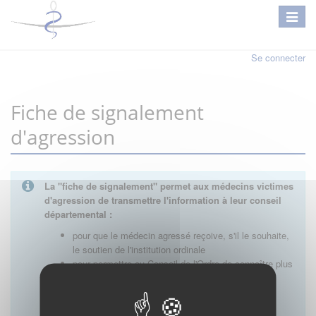
Se connecter
Fiche de signalement
d'agression
La "fiche de signalement" permet
aux médecins victimes
d'agression de transmettre l'information à leur conseil
départemental :
pour que le médecin agressé reçoive, s'il le souhaite,
le soutien de l'institution ordinale
pour permettre au Conseil de l'Ordre de connaître plus
précisément la nature des événements au niveau
local, d'analyser les problèmes rencontrés par les
praticiens et d'étudier les réponses possibles