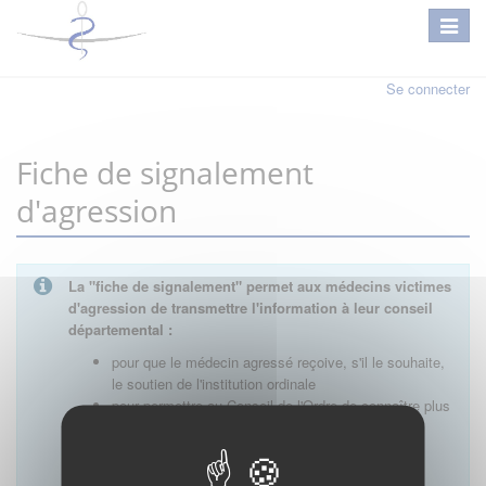
Se connecter
Fiche de signalement
d'agression
La "fiche de signalement" permet
aux médecins victimes
d'agression de transmettre l'information à leur conseil
départemental :
pour que le médecin agressé reçoive, s'il le souhaite,
le soutien de l'institution ordinale
pour permettre au Conseil de l'Ordre de connaître plus
précisément la nature des événements au niveau
local, d'analyser les problèmes rencontrés par les
praticiens et d'étudier les réponses possibles