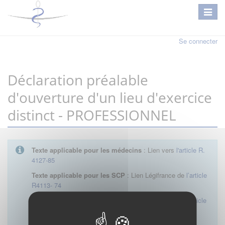
Se connecter
Déclaration préalable
d'ouverture d'un lieu d'exercice
distinct - PROFESSIONNEL
Texte applicable pour les médecins
: Lien vers
l'article R.
4127-85
Texte applicable pour les SCP
: Lien Légifrance de
l’article
R4113- 74
Texte applicable pour les SEL
: Lien Légifrance de
l’article
R4113- 23