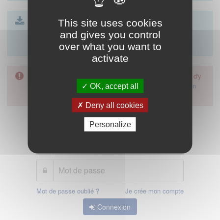
CTS - formulaire article R4113-23 SEL.docx
This site uses cookies
| 23 Ko
CTS - formulaire article R4113-74 SCP.docx
| 23 Ko
and gives you control
formulaire de déclaration article 85
| 26 Ko
over what you want to
activate
L'accès à cette démarche ne vous est pas autorisé. Afin d'y
avoir accès, vous devez
vous connecter
ou
vous créer un
OK, accept all
compte
Deny all cookies
Personalize
Mot de passe oublié ?
Je crée mon compte
Connexion