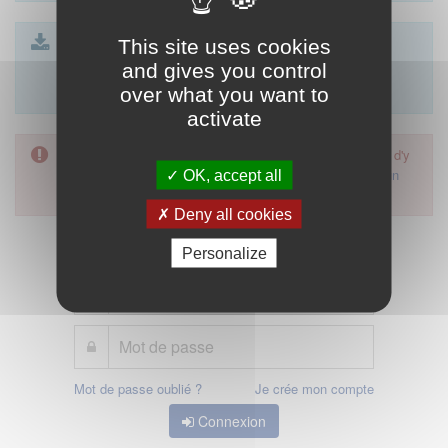
CTS - formulaire article R4113-23 SEL.docx
This site uses cookies
| 23 Ko
CTS - formulaire article R4113-74 SCP.docx
| 23 Ko
and gives you control
formulaire de déclaration article 85
| 26 Ko
over what you want to
activate
L'accès à cette démarche ne vous est pas autorisé. Afin d'y
avoir accès, vous devez
vous connecter
ou
vous créer un
OK, accept all
compte
Deny all cookies
Personalize
Mot de passe oublié ?
Je crée mon compte
Connexion