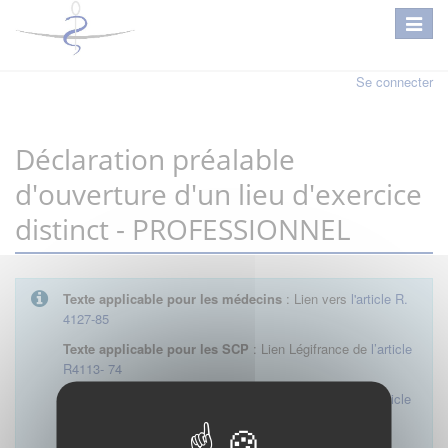
Se connecter
Déclaration préalable
d'ouverture d'un lieu d'exercice
distinct - PROFESSIONNEL
Texte applicable pour les médecins
: Lien vers
l'article R.
4127-85
Texte applicable pour les SCP
: Lien Légifrance de
l’article
R4113- 74
Texte applicable pour les SEL
: Lien Légifrance de
l’article
R4113- 23