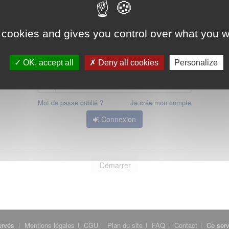
 avoir accès, vous devez
vous connecter
ou
vous créer un compte
 cookies and gives you control over what you w
OK, accept all
Deny all cookies
Personalize
Mot de passe oublié ?
Je crée mon compte
Connexion
Démarrer
ervés
Mentions légales
CGU
Plan du site
FAQ
Contact
Ce serv