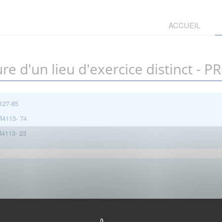
ACCUEIL
ure d'un lieu d'exercice distinct -
4127-85
 R4113- 74
 R4113- 23