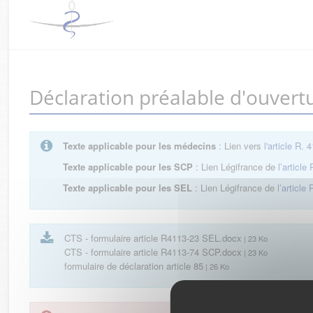
Déclaration préalable d'ouvert
Texte applicable pour les médecins
: Lien vers
l'article R. 
Texte applicable pour les SCP
: Lien Légifrance de
l’article
Texte applicable pour les SEL
: Lien Légifrance de
l’article
CTS - formulaire article R4113-23 SEL.docx
| 23 Ko
CTS - formulaire article R4113-74 SCP.docx
| 23 Ko
formulaire de déclaration article 85
| 26 Ko