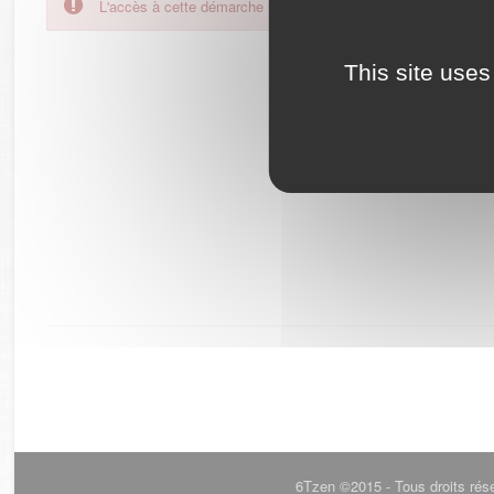
L'accès à cette démarche ne vous est pas autorisé. Afin d'y
This site uses
6Tzen ©2015 - Tous droits rés