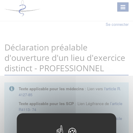
Se connecter
Déclaration préalable
d'ouverture d'un lieu d'exercice
distinct - PROFESSIONNEL
Texte applicable pour les médecins
: Lien vers
l'article R.
4127-85
Texte applicable pour les SCP
: Lien Légifrance de
l’article
R4113- 74
Texte applicable pour les SEL
: Lien Légifrance de
l’article
R4113- 23