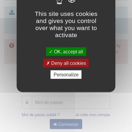
CTS - formulaire article R4113-23 SEL.docx
This site uses cookies
| 23 Ko
CTS - formulaire article R4113-74 SCP.docx
| 23 Ko
and gives you control
formulaire de déclaration article 85
| 26 Ko
over what you want to
activate
L'accès à cette démarche ne vous est pas autorisé. Afin d'y
avoir accès, vous devez
vous connecter
ou
vous créer un
OK, accept all
compte
Deny all cookies
Personalize
Mot de passe oublié ?
Je crée mon compte
Connexion