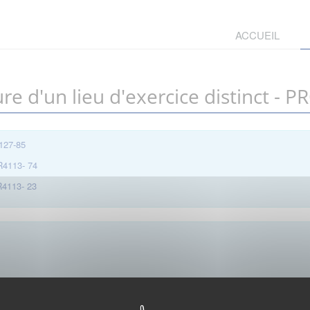
ACCUEIL
ure d'un lieu d'exercice distinct -
4127-85
 R4113- 74
 R4113- 23