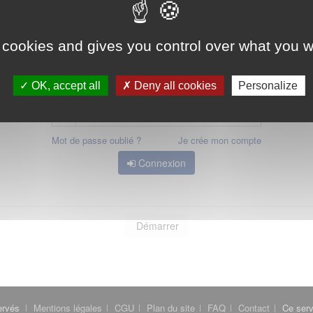
 avoir accès, vous devez
vous connecter
ou
vous créer un compte
 cookies and gives you control over what you w
OK, accept all
Deny all cookies
Personalize
Mot de passe oublié ?
Je crée mon compte
Connexion
Démarrer
ervés
Mentions légales
CGU
Plan du site
FAQ
Contact
Ce serv