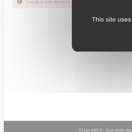
L'accès à cette démarche ne vous est pas autorisé. Afin d'y
This site uses
6Tzen ©2015 - Tous droits rés