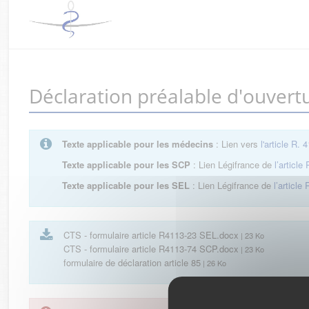
Déclaration préalable d'ouvert
Texte applicable pour les médecins
: Lien vers
l'article R. 
Texte applicable pour les SCP
: Lien Légifrance de
l’article
Texte applicable pour les SEL
: Lien Légifrance de
l’article
CTS - formulaire article R4113-23 SEL.docx
| 23 Ko
CTS - formulaire article R4113-74 SCP.docx
| 23 Ko
formulaire de déclaration article 85
| 26 Ko