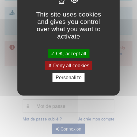
CTS - formulaire article R4113-23 SEL.docx
This site uses cookies
| 23 Ko
CTS - formulaire article R4113-74 SCP.docx
| 23 Ko
and gives you control
formulaire de déclaration article 85
| 26 Ko
over what you want to
activate
L'accès à cette démarche ne vous est pas autorisé. Afin d'y
avoir accès, vous devez
vous connecter
ou
vous créer un
OK, accept all
compte
Deny all cookies
Personalize
Mot de passe oublié ?
Je crée mon compte
Connexion