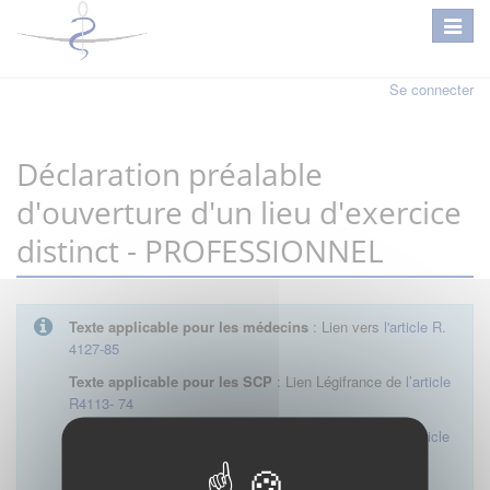
Se connecter
Déclaration préalable
d'ouverture d'un lieu d'exercice
distinct - PROFESSIONNEL
Texte applicable pour les médecins
: Lien vers
l'article R.
4127-85
Texte applicable pour les SCP
: Lien Légifrance de
l’article
R4113- 74
Texte applicable pour les SEL
: Lien Légifrance de
l’article
R4113- 23