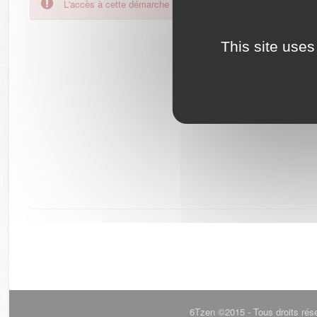
L'accès à cette démarche ne vous est pas autorisé. Afin d'y
This site uses
6Tzen ©2015 - Tous droits rés