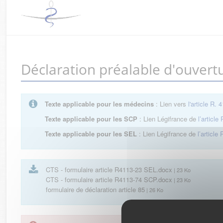
Déclaration préalable d'ouvert
Texte applicable pour les médecins
: Lien vers
l'article R. 
Texte applicable pour les SCP
: Lien Légifrance de
l’article
Texte applicable pour les SEL
: Lien Légifrance de
l’article
CTS - formulaire article R4113-23 SEL.docx
| 23 Ko
CTS - formulaire article R4113-74 SCP.docx
| 23 Ko
formulaire de déclaration article 85
| 26 Ko