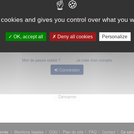
 avoir accès, vous devez
vous connecter
ou
vous créer un compte
 cookies and gives you control over what you w
OK, accept all
Deny all cookies
Personalize
Mot de passe oublié ?
Je crée mon compte
Connexion
Démarrer
ervés
Mentions légales
CGU
Plan du site
FAQ
Contact
Ce serv