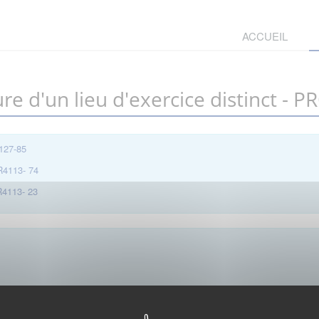
ACCUEIL
ure d'un lieu d'exercice distinct -
4127-85
 R4113- 74
 R4113- 23