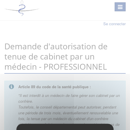
Se connecter
Demande d'autorisation de
tenue de cabinet par un
médecin - PROFESSIONNEL
Article 89
du code de la santé publique :
"Il est interdit à un médecin de faire gérer son cabinet par un
confrère.
Toutefois, le conseil départemental peut autoriser, pendant
une période de trois mois, éventuellement renouvelable une
fois, la tenue par un médecin du cabinet d'un confrère
décédé
ou empêché pour des raisons de santé sérieuses de