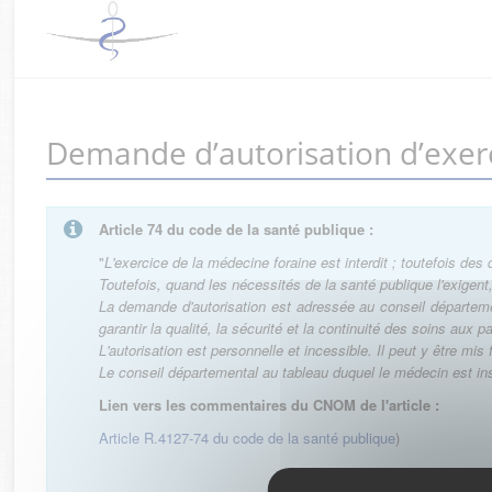
Demande d’autorisation d’exer
Article 74 du code de la santé publique :
"
L'exercice de la médecine foraine est interdit ; toutefois des
Toutefois, quand les nécessités de la santé publique l'exigen
La demande d'autorisation est adressée au conseil département
garantir la qualité, la sécurité et la continuité des soins aux p
L'autorisation est personnelle et incessible. Il peut y être mi
Le conseil départemental au tableau duquel le médecin est ins
Lien vers les commentaires du CNOM de l'article :
Article R.4127-74 du code de la santé publique
)