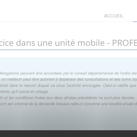
ACCUEIL
cice dans une unité mobile - PRO
 dérogations peuvent être accordées par le conseil départemental de l'ordre dans
t, un médecin peut être autorisé à dispenser des consultations et des soins d
al dans le ressort duquel se situe l'activité envisagée. Celui-ci vérifie qu
atients qu'il prend en charge.
s fin si les conditions fixées aux deux alinéas précédents ne sont plus réunies.
crit est informé de la demande lorsque celle-ci concerne une localité située 