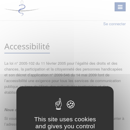
Se connecter
Accessibilité
La loi n° 2005-102 du 11 février 2005 pour l’égalité des droits et des
chances, la participation et la citoyenneté des personnes handicapées
et son décret d’application n° 2009-546 du 14 mai 2009 font de
l’accessibilité une exigence pour tous les services de communication
publique en ligne de l’Etat, des collectivités territoriales et des
établissements publics qui en dépendent.
Nous contacter :
Si vous souhaitez nous contacter, merci de nous adresser un courrier à
This site uses cookies
l’adresse suivante :
and gives you control