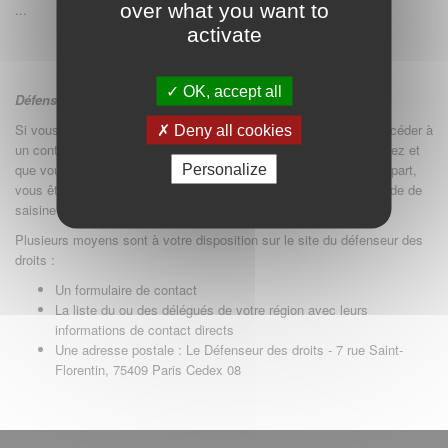
over what you want to
...
activate
OK, accept all
Défenseur des droits :
Si vous constatez un défaut d'accessibilité vous empêchant d'accéder à
Deny all cookies
un contenu ou une fonctionnalité du site, que vous nous le signalez et
que vous ne parvenez pas à obtenir une réponse rapide de notre part,
Personalize
vous êtes en droit de faire parvenir vos doléances ou une demande de
saisine au Défenseur des droits (
https://defenseurdesdroits.fr
).
Plusieurs moyens sont à votre disposition sur le site du défenseur des
droits :
Un formulaire de contact
La liste du ou des délégués de votre région avec leurs
informations de contact directs
Une adresse postale : Le Défenseur des droits - 7 rue Saint-
Florentin, 75409 Paris Cedex 08