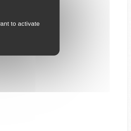
prises
ant to activate