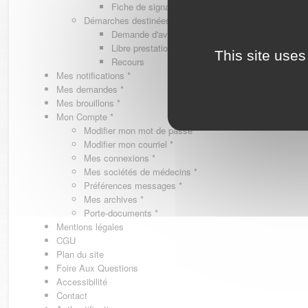
Fiche de signalement d'agression
Démarches destinées au Conseil National
Demande d'avis en hospitalité, en études, des c
Libre prestation de services
This site uses
Recours
Mes notifications
*
Mes demandes
*
Mes brouillons
*
Mon Compte
*
Modifier mon mot de passe
*
Modifier mon courriel
*
Mes connexions
*
Mes sociétés de médecins
*
Préférences messages
*
Mes archives
*
Porte-documents
*
Mentions légales
CGU
Plan du site
Foire Aux Questions
Accessibilité
Contact