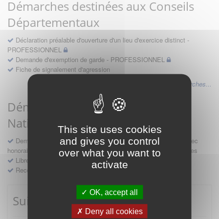
Démarches destinées aux Conseils
Départementaux
Déclaration préalable d'ouverture d'un lieu d'exercice distinct -
PROFESSIONNEL
Demande d'exemption de garde - PROFESSIONNEL
Fiche de signalement d'agression
Voir les autres démarches...
Démarches destinées au Conseil
National
This site uses cookies
and gives you control
Demande d'avis en hospitalité, en études, des conventions avec
honoraires et des demandes diverses formulées par les entreprises
over what you want to
Libre prestation de services
activate
Recours
OK, accept all
Suivre mes démarches
Deny all cookies