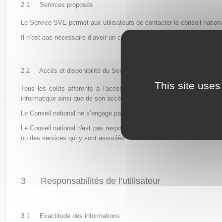
2.1 Services proposés
Le Service SVE permet aux utilisateurs de contacter le conseil national 
Il n’est pas nécessaire d’avoir un compte pour accéder à certains serv
2.2
Accès et disponibilité du Service SVE
This site uses
Tous les coûts afférents à l'accès au SVE, les frais matériels, log
informatique ainsi que de son accès à internet.
Le Conseil national ne s’engage pas à la disponibilité du Service SVE
Le Conseil national n'est pas responsable des dommages de toute natur
ou des services qui y sont associés.
3 Responsabilités de l’utilisateur
3.1
Exactitude des informations