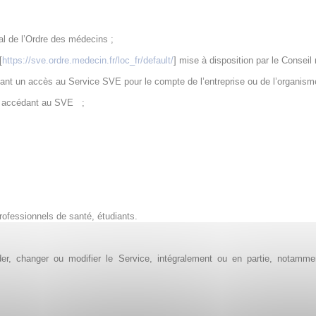
al de l’Ordre des médecins ;
[
https://sve.ordre.medecin.fr/loc_fr/default/
] mise à disposition par le Conseil 
nt un accès au Service SVE pour le compte de l’entreprise ou de l’organisme 
ue accédant au SVE
;
rofessionnels de santé, étudiants
.
ider, changer ou modifier le Service, intégralement ou en partie, notamm