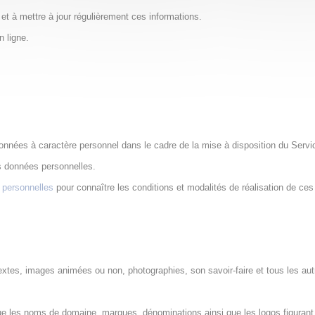
 et à mettre à jour régulièrement ces informations.
n ligne.
onnées à caractère personnel dans le cadre de la mise à disposition du Servi
es données personnelles.
s personnelles
pour connaître les conditions et modalités de réalisation de ces
 textes, images animées ou non, photographies, son savoir-faire et tous les au
 que les noms de domaine, marques, dénominations ainsi que les logos figurant s