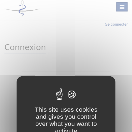
Se connecter
Connexion
Mot de passe oublié ?
Je crée mon compte
This site uses cookies
Connexion
and gives you control
over what you want to
activate