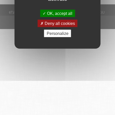
6Tzen ©2015 - Tous droits réservés
Mentions légales
CGU
OK, accept all
Plan du site
FAQ
Contact
Ce service est proposé par
6Tzen
.
Deny all cookies
Personalize