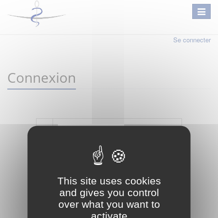
Se connecter
Connexion
Mot de passe oublié ?
Je crée mon compte
This site uses cookies
Connexion
and gives you control
over what you want to
activate