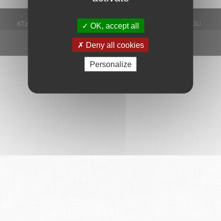
6Tzen ©2015 - Tous droits réservés
Mentions légales
CGU
OK, accept all
Plan du site
FAQ
Contact
Ce service est proposé par
6Tzen
.
Deny all cookies
Personalize