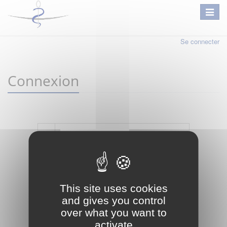
Se connecter
Connexion
Mot de passe oublié ?
Je crée mon compte
This site uses cookies
Connexion
and gives you control
over what you want to
activate