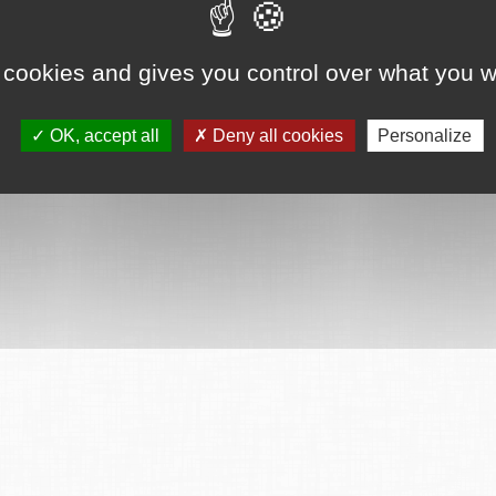
ervés
Mentions légales
CGU
Plan du site
FAQ
Contact
Ce serv
 cookies and gives you control over what you w
OK, accept all
Deny all cookies
Personalize