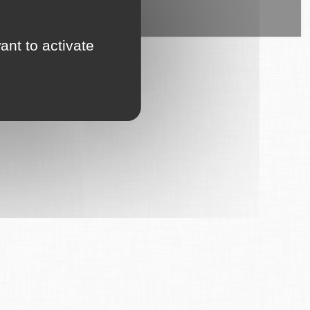
ice est proposé par
6Tzen
.
ant to activate