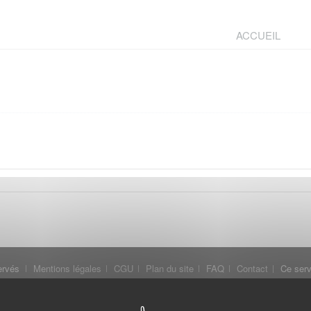
ACCUEIL
ervés
Mentions légales
CGU
Plan du site
FAQ
Contact
Ce serv