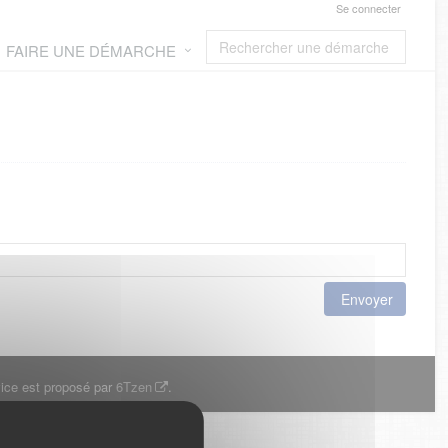
Se connecter
FAIRE UNE DÉMARCHE
Envoyer
ice est proposé par
6Tzen
.