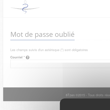
Mot de passe oublié
Les champs suivis d'un astérisque (*) sont obligatoires
Courriel *
6Tzen ©2015 - Tous droits rés