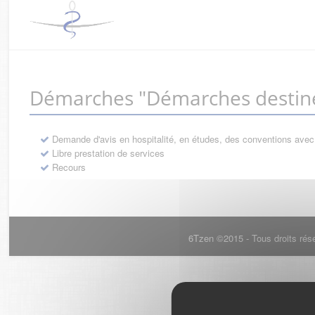
Démarches "Démarches destiné
Demande d'avis en hospitalité, en études, des conventions avec
Libre prestation de services
Recours
6Tzen ©2015 - Tous droits rés