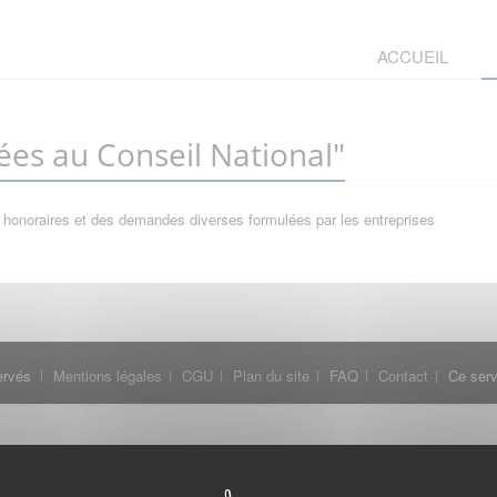
ACCUEIL
es au Conseil National"
 honoraires et des demandes diverses formulées par les entreprises
ervés
Mentions légales
CGU
Plan du site
FAQ
Contact
Ce serv