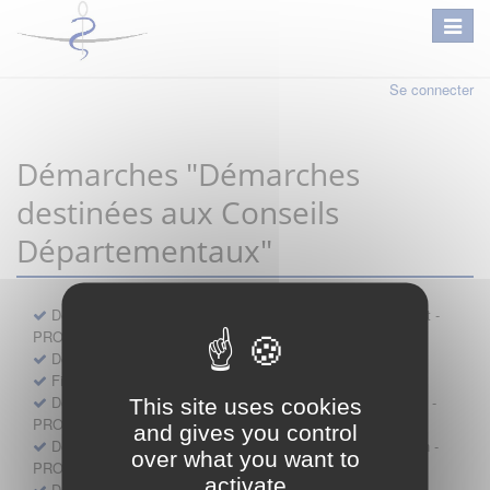
Se connecter
Démarches "Démarches
destinées aux Conseils
Départementaux"
Déclaration préalable d'ouverture d'un lieu d'exercice distinct -
PROFESSIONNEL
Demande d'exemption de garde - PROFESSIONNEL
Fiche de signalement d'agression
Demande d’autorisation de se faire assister par un médecin -
This site uses cookies
PROFESSIONNEL
and gives you control
Demande d'autorisation de tenue de cabinet par un médecin -
over what you want to
PROFESSIONNEL
activate
Demande d’autorisation d’exercice dans une unité mobile -