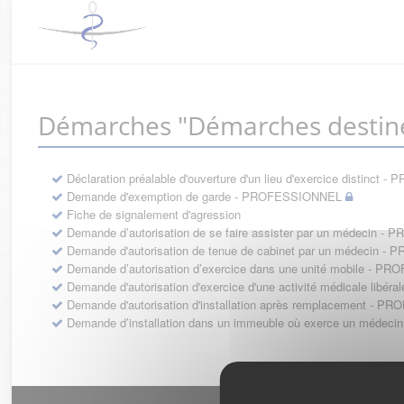
Démarches "Démarches destin
Déclaration préalable d'ouverture d'un lieu d'exercice distinc
Demande d'exemption de garde - PROFESSIONNEL
Fiche de signalement d'agression
Demande d’autorisation de se faire assister par un médecin 
Demande d'autorisation de tenue de cabinet par un médecin 
Demande d’autorisation d’exercice dans une unité mobile - 
Demande d'autorisation d'exercice d'une activité médicale li
Demande d'autorisation d'installation après remplacement - 
Demande d’installation dans un immeuble où exerce un médec