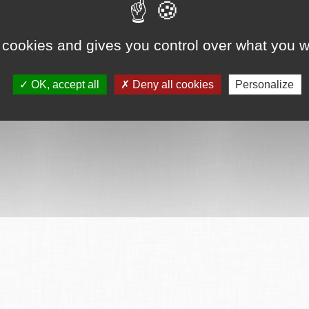
ervés
Mentions légales
CGU
Plan du site
FAQ
Contact
Ce serv
 cookies and gives you control over what you w
OK, accept all
Deny all cookies
Personalize