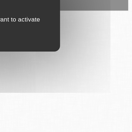
ice est proposé par
6Tzen
.
ant to activate