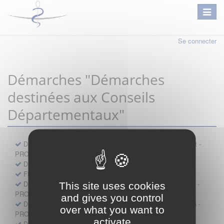
Se connecter
Démarches "Démarches
destinées aux Conseils
Départementaux"
Déclaration préalable d'ouverture d'un lieu d'exercice distinct -
PROFESSIONNEL
Demande d'exemption de garde - PROFESSIONNEL
Fiche de signalement d'agression
Demande d’autorisation de se faire assister par un médecin -
This site uses cookies
PROFESSIONNEL
and gives you control
Demande d'autorisation de tenue de cabinet par un médecin -
over what you want to
PROFESSIONNEL
activate
Demande d’autorisation d’exercice dans une unité mobile -