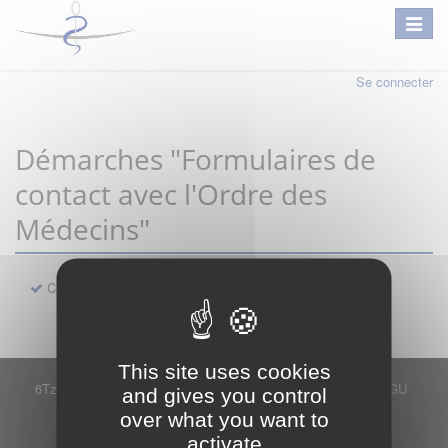
Se connecter
Démarches "Formulaires de
contact avec l'Ordre des
Médecins"
Contact
This site uses cookies
6Tzen ©2015 - Tous droits réservés
Mentions légales
CGU
and gives you control
Plan du site
FAQ
Contact
over what you want to
Ce service est proposé par
6Tzen
.
activate