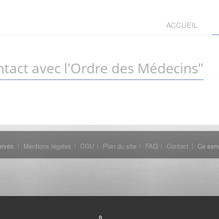
ACCUEIL
tact avec l'Ordre des Médecins"
ervés
Mentions légales
CGU
Plan du site
FAQ
Contact
Ce serv