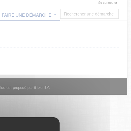
Se connecter
FAIRE UNE DÉMARCHE
ice est proposé par
6Tzen
.