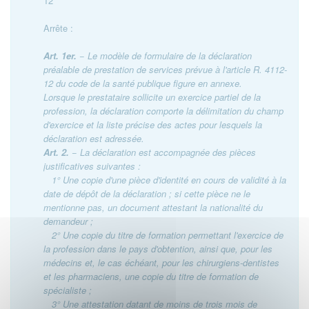
12
Arrête :
Art. 1er.
− Le modèle de formulaire de la déclaration
préalable de prestation de services prévue à l'article R. 4112-
12 du code de la santé publique figure en annexe.
Lorsque le prestataire sollicite un exercice partiel de la
profession, la déclaration comporte la délimitation du champ
d'exercice et la liste précise des actes pour lesquels la
déclaration est adressée.
Art. 2.
− La déclaration est accompagnée des pièces
justificatives suivantes :
1° Une copie d'une pièce d'identité en cours de validité à la
date de dépôt de la déclaration ; si cette pièce ne le
mentionne pas, un document attestant la nationalité du
demandeur ;
2° Une copie du titre de formation permettant l'exercice de
la profession dans le pays d'obtention, ainsi que, pour les
médecins et, le cas échéant, pour les chirurgiens-dentistes
et les pharmaciens, une copie du titre de formation de
spécialiste ;
3° Une attestation datant de moins de trois mois de