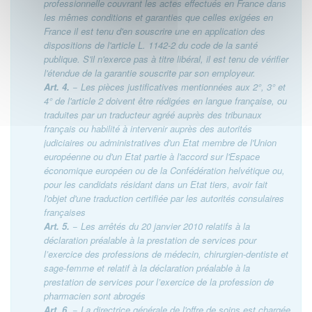
professionnelle couvrant les actes effectués en France dans
les mêmes conditions et garanties que celles exigées en
France il est tenu d'en souscrire une en application des
dispositions de l'article L. 1142-2 du code de la santé
publique. S'il n'exerce pas à titre libéral, il est tenu de vérifier
l'étendue de la garantie souscrite par son employeur.
Art. 4.
− Les pièces justificatives mentionnées aux 2°, 3° et
4° de l'article 2 doivent être rédigées en langue française, ou
traduites par un traducteur agréé auprès des tribunaux
français ou habilité à intervenir auprès des autorités
judiciaires ou administratives d'un Etat membre de l'Union
européenne ou d'un Etat partie à l'accord sur l'Espace
économique européen ou de la Confédération helvétique ou,
pour les candidats résidant dans un Etat tiers, avoir fait
l'objet d'une traduction certifiée par les autorités consulaires
françaises
Art. 5.
− Les arrêtés du 20 janvier 2010 relatifs à la
déclaration préalable à la prestation de services pour
l’exercice des professions de médecin, chirurgien-dentiste et
sage-femme et relatif à la déclaration préalable à la
prestation de services pour l’exercice de la profession de
pharmacien sont abrogés
Art. 6.
− La directrice générale de l'offre de soins est chargée