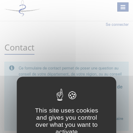
Se connecter
Contact
Ce formulaire de contact permet de poser une question au
conseil de votre département, de votre région, ou au conseil
national.
Le conseil départemental est l'interlocuteur de
proximité à privilégier.
Ce formulaire ne peut pas être utilisé pour déposer une
This site uses cookies
plainte ou formuler des doléances à l'égard d'un médecin
and gives you control
Lien vers la FAQ du CNOM sur la procédure disciplinaire
over what you want to
:
FAQ procédure disciplinaire
activate