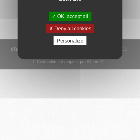
Démarrer
OK, accept all
Deny all cookies
Personalize
6Tzen ©2015 - Tous droits réservés
Mentions légales
CGU
Plan du site
FAQ
Contact
Ce service est proposé par
6Tzen
.