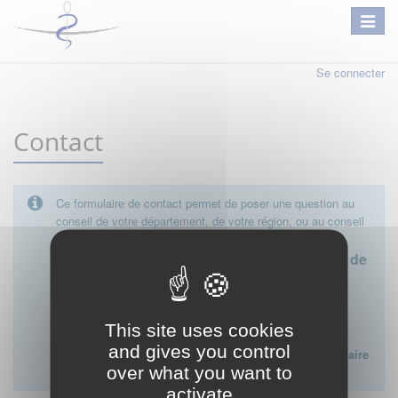
Se connecter
Contact
Ce formulaire de contact permet de poser une question au
conseil de votre département, de votre région, ou au conseil
national.
Le conseil départemental est l'interlocuteur de
proximité à privilégier.
Ce formulaire ne peut pas être utilisé pour déposer une
This site uses cookies
plainte ou formuler des doléances à l'égard d'un médecin
and gives you control
Lien vers la FAQ du CNOM sur la procédure disciplinaire
over what you want to
:
FAQ procédure disciplinaire
activate