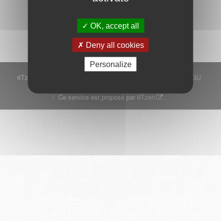
Démarrer
OK, accept all
Deny all cookies
Personalize
6Tzen ©2015 - Tous droits réservés
Mentions légales
CGU
Plan du site
FAQ
Contact
Ce service est proposé par
6Tzen
.