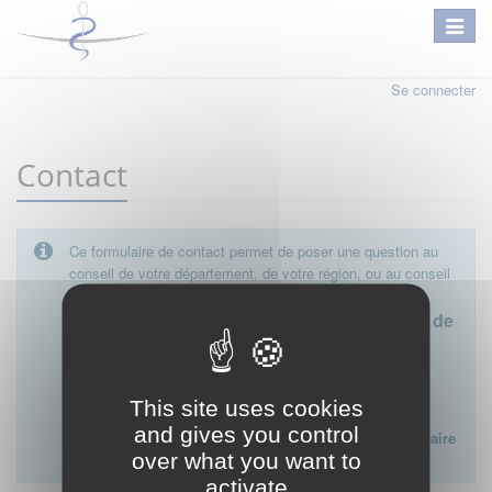
Se connecter
Contact
Ce formulaire de contact permet de poser une question au
conseil de votre département, de votre région, ou au conseil
national.
Le conseil départemental est l'interlocuteur de
proximité à privilégier.
Ce formulaire ne peut pas être utilisé pour déposer une
This site uses cookies
plainte ou formuler des doléances à l'égard d'un médecin
and gives you control
Lien vers la FAQ du CNOM sur la procédure disciplinaire
over what you want to
:
FAQ procédure disciplinaire
activate