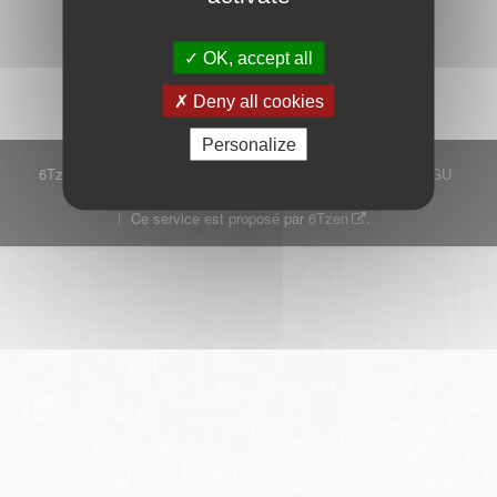
Démarrer
OK, accept all
Deny all cookies
Personalize
6Tzen ©2015 - Tous droits réservés
Mentions légales
CGU
Plan du site
FAQ
Contact
Ce service est proposé par
6Tzen
.