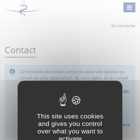
Se connecter
Contact
Ce formulaire de contact permet de poser une question au
conseil de votre département, de votre région, ou au conseil
national.
Le conseil départemental est l'interlocuteur de
proximité à privilégier.
Ce formulaire ne peut pas être utilisé pour déposer une
This site uses cookies
plainte ou formuler des doléances à l'égard d'un médecin
and gives you control
Lien vers la FAQ du CNOM sur la procédure disciplinaire
over what you want to
:
FAQ procédure disciplinaire
activate