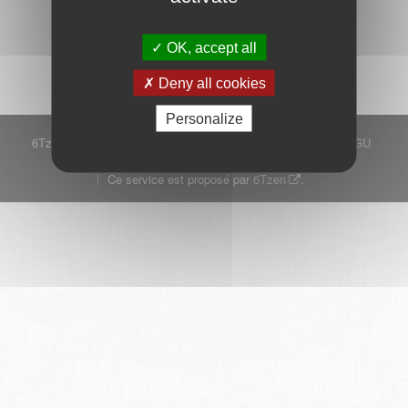
Démarrer
OK, accept all
Deny all cookies
Personalize
6Tzen ©2015 - Tous droits réservés
Mentions légales
CGU
Plan du site
FAQ
Contact
Ce service est proposé par
6Tzen
.